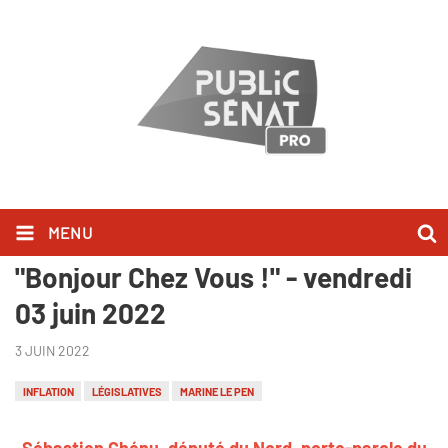
MENU
Sébastien Chenu l'a dit dans
"Bonjour Chez Vous !" - vendredi
03 juin 2022
3 JUIN 2022
INFLATION
LÉGISLATIVES
MARINE LE PEN
Sébastien Chénu, député du Nord, porte-parole du