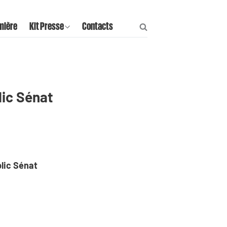
mière
Kit Presse
Contacts
lic Sénat
blic Sénat