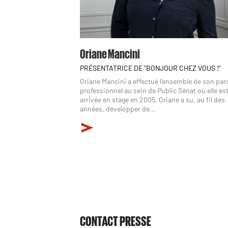
Oriane Mancini
PRÉSENTATRICE DE "BONJOUR CHEZ VOUS !"
Oriane Mancini a effectué l’ensemble de son pa
professionnel au sein de Public Sénat où elle es
arrivée en stage en 2005. Oriane a su, au fil des
années, développer de...
CONTACT PRESSE