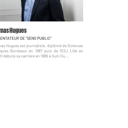
mas Hugues
ENTATEUR DE "SENS PUBLIC"
s Hugues est journaliste, diplômé de Sciences
iques Bordeaux en 1987 puis de l’ESJ Lille en
 Il débute sa carrière en 1986 à Sud-Ou...