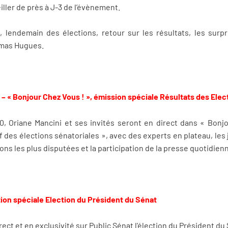
iller de près à J-3 de l’évènement.
 lendemain des élections, retour sur les résultats, les sur
omas Hugues.
– « Bonjour Chez Vous ! », émission spéciale Résultats des Elec
, Oriane Mancini et ses invités seront en direct dans « Bonj
 des élections sénatoriales », avec des experts en plateau, les 
ons les plus disputées et la participation de la presse quotidien
tion spéciale Election du Président du Sénat
irect et en exclusivité sur Public Sénat l'élection du Président du