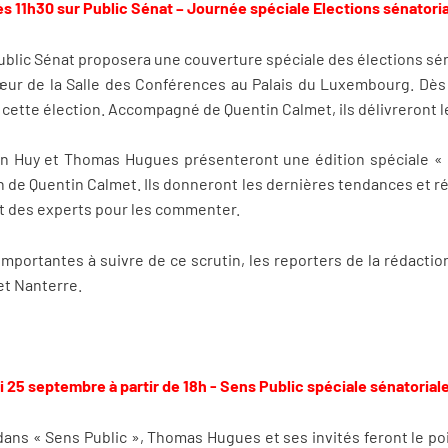
11h30 sur Public Sénat – Journée spéciale Elections sénatoria
lic Sénat proposera une couverture spéciale des élections sénat
œur de la Salle des Conférences au Palais du Luxembourg. Dès
 cette élection. Accompagné de Quentin Calmet, ils délivreront l
n Huy et Thomas Hugues présenteront une édition spéciale « 
on de Quentin Calmet. Ils donneront les dernières tendances et r
t des experts pour les commenter.
importantes à suivre de ce scrutin, les reporters de la rédacti
 et Nanterre.
i 25 septembre à partir de 18h - Sens Public spéciale sénatorial
dans « Sens Public », Thomas Hugues et ses invités feront le poi