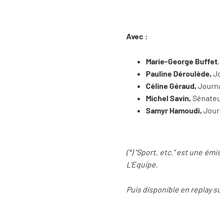
Avec :
Marie-George Buffet
Pauline Déroulède,
Jo
Céline Géraud,
Journa
Michel Savin,
Sénateur
Samyr Hamoudi,
Journ
(*) "Sport, etc." est une ém
L'Equipe.
Puis disponible en replay s