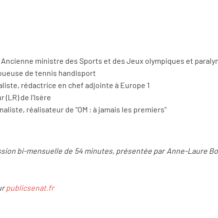
, Ancienne ministre des Sports et des Jeux olympiques et paral
ueuse de tennis handisport
liste, rédactrice en chef adjointe à Europe 1
 (LR) de l'Isère
aliste, réalisateur de "OM : à jamais les premiers"
ission bi-mensuelle de 54
minutes, pr
é
sent
é
e par Anne-Laure Bo
ur
publicsenat.fr