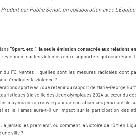
Produit par Public Sénat, en collaboration avec L'Equipe
 dans
"Sport, etc.", la seule émission consacrée aux relations en
 reviennent sur les violences entre supporters qui gangrènent le
r du FC Nantes : quelles sont les mesures radicales dont pa
pour éradiquer la violence ?
ations sportives : que retenir du rapport de Marie-George Buffe
 touristiques à la veille des Jeux olympiques 2024 au cœur du dé
les moyens mis en œuvre pour démocratiser ces jeux sont-ils su
aël et le Hamas aura-t-il un impact sur la participation des a
: à jamais les premiers", ou comment la victoire de l’OM en L
d’une ville ?