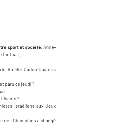
tre sport et société
, Anne-
 football.
rle Amélie Oudéa-Castéra,
t paru ce jeudi ?
bat
ffisants ?
thlètes israéliens aux Jeux
igue des Champions a changé