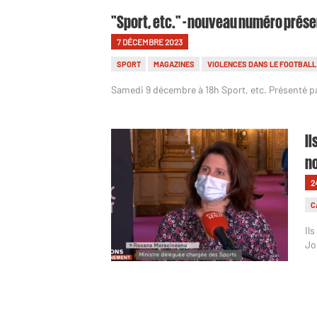
"Sport, etc." - nouveau numéro prése
7 DÉCEMBRE 2023
SPORT
MAGAZINES
VIOLENCES DANS LE FOOTBALL
Samedi 9 décembre à 18h Sport, etc. Présenté p
Il
n
2
C
Il
Jo