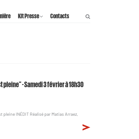
mière
Kit Presse
Contacts
st pleine" - Samedi 3 février à 18h30
st pleine INÉDIT Réalisé par Matias Arraez,