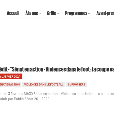
Accueil
À la une
Grille
Programmes
Avant-pre
édit - "Sénat en action - Violences dans le foot : la coupe e
4 JANVIER 2024
ÉNAT EN ACTION
VIOLENCES DANS LE FOOTBALL
SUPPORTERS
medi 3 février à 18h30 Sénat en action - Violences dans le foot : la coupe e
oduit par Public Sénat 26' - 2024