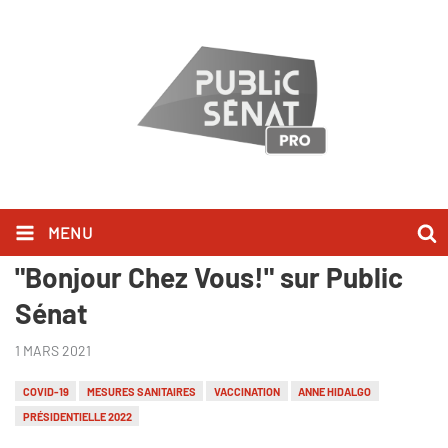
MENU
Stanislas Guerini l'a dit dans
"Bonjour Chez Vous!" sur Public
Sénat
1 MARS 2021
COVID-19
MESURES SANITAIRES
VACCINATION
ANNE HIDALGO
PRÉSIDENTIELLE 2022