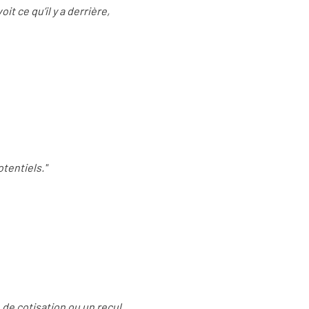
it ce qu’il y a derrière,
otentiels."
e de cotisation ou un recul