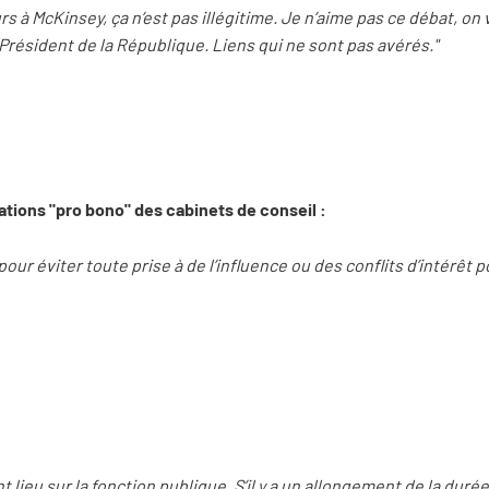
rs à McKinsey, ça n’est pas illégitime. Je n’aime pas ce débat, on vo
e Président de la République. Liens qui ne sont pas avérés."
tations "pro bono" des cabinets de conseil :
 pour éviter toute prise à de l’influence ou des conflits d’intérêt p
nt lieu sur la fonction publique. S’il y a un allongement de la duré