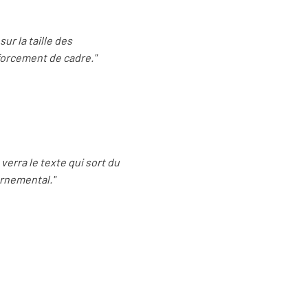
ur la taille des
forcement de cadre."
verra le texte qui sort du
ernemental."