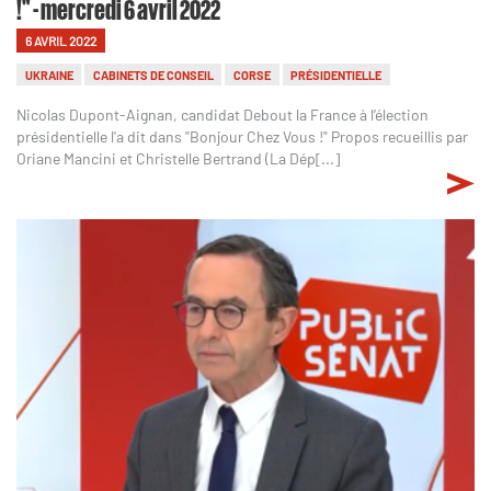
!" - mercredi 6 avril 2022
6 AVRIL 2022
UKRAINE
CABINETS DE CONSEIL
CORSE
PRÉSIDENTIELLE
Nicolas Dupont-Aignan, candidat Debout la France à l’élection
présidentielle l'a dit dans "Bonjour Chez Vous !" Propos recueillis par
Oriane Mancini et Christelle Bertrand (La Dép[...]