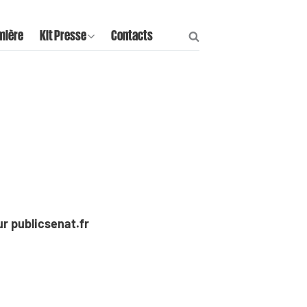
mière
Kit Presse
Contacts
ur publicsenat.fr