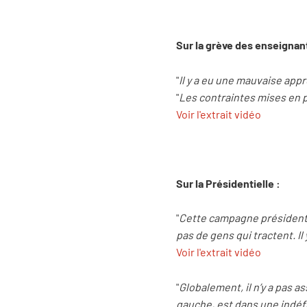
Sur la grève des enseignant
"
Il y a eu une mauvaise appr
"
Les contraintes mises en p
Voir l'extrait vidéo
Sur la Présidentielle :
"
Cette campagne présidentiell
pas de gens qui tractent. I
Voir l'extrait vidéo
"
Globalement, il n’y a pas a
gauche, est dans une indéf