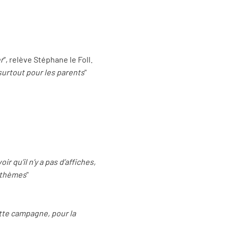
er
", relève Stéphane le Foll.
surtout pour les parents
"
r qu’il n’y a pas d’affiches,
x thèmes
"
tte campagne, pour la