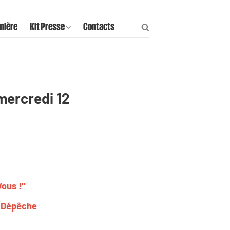
mière
Kit Presse
Contacts
 mercredi 12
Vous !"
a Dépêche