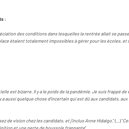
s :
éciation des conditions dans lesquelles la rentrée allait se pass
lace étaient totalement impossibles à gérer pour les écoles, et 
e est bizarre. Il y a le poids de la pandémie. Je suis frappé de voi
l y a aussi quelque chose d’incertain qui est dû aux candidats, au
ssez de vision chez les candidats, et j’inclus Anne Hidalgo
." (...) "
Ce
inition et une perte de boussole frappante
"