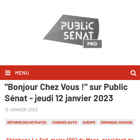
MENU
Stéphane Le Foll l'a dit dans
"Bonjour Chez Vous !" sur Public
Sénat - jeudi 12 janvier 2023
12 JANVIER 2023
RÉFORME DES RETRAITES
CONGRÈS DU PS
EUROPE
EMMANUEL MACRON
Stéphane Le Foll, maire (PS) du Mans, président de