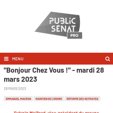
MENU
Sylvain Maillard l'a dit dans
"Bonjour Chez Vous !" - mardi 28
mars 2023
28 MARS 2023
EMMANUEL MACRON
MAINTIEN DE L'ORDRE
RÉFORME DES RETRAITES
Sylvain Maillard, vice-président du groupe