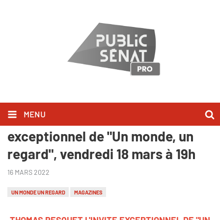
MENU
Thomas Pesquet l'invité
exceptionnel de "Un monde, un
regard", vendredi 18 mars à 19h
16 MARS 2022
UN MONDE UN REGARD
MAGAZINES
THOMAS PESQUET L'INVITE EXCEPTIONNEL DE "UN