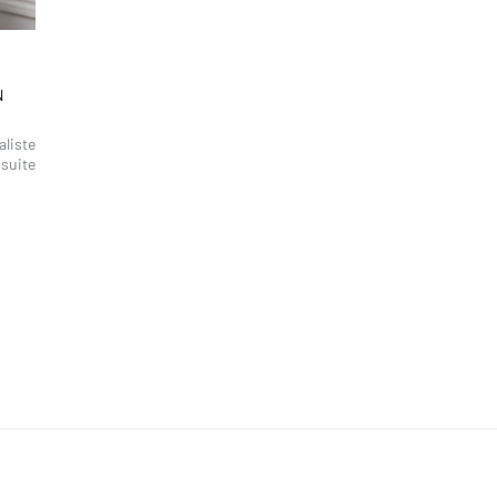
N
aliste
 suite