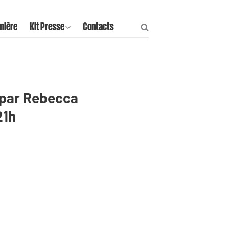
mière
Kit Presse
Contacts
 par Rebecca
21h