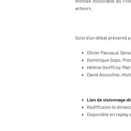
montée inexorable du Front
acteurs.
Suivi d'un débat présenté 
Olivier Paccaud, Sénat
Dominique Sopo, Pré
Hélène Geoffroy, Mair
David Assouline, Histo
Lien de visionnage d
Rediffusion le dimanc
Disponible en replay 