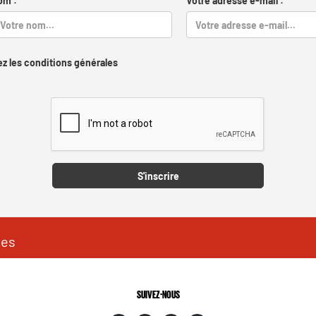
om :
Votre adresse e-mail :
z les conditions générales
Captcha
S'inscrire
les
SUIVEZ-NOUS