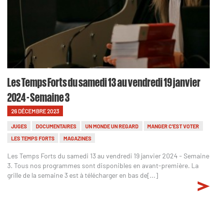
Les Temps Forts du samedi 13 au vendredi 19 janvier
2024 - Semaine 3
26 DÉCEMBRE 2023
JUGES
DOCUMENTAIRES
UN MONDE UN REGARD
MANGER C'EST VOTER
LES TEMPS FORTS
MAGAZINES
Les Temps Forts du samedi 13 au vendredi 19 janvier 2024 - Semaine
3. Tous nos programmes sont disponibles en avant-première. La
grille de la semaine 3 est à télécharger en bas de[...]