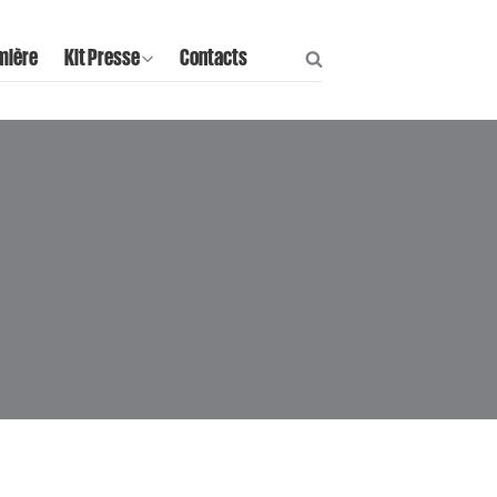
mière
Kit Presse
Contacts