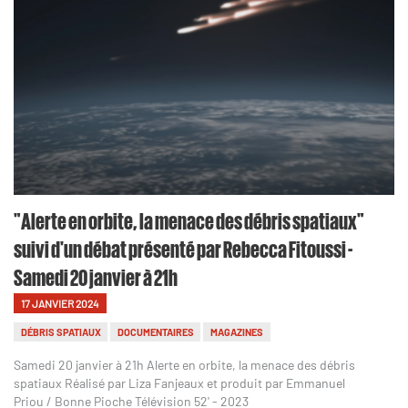
"Alerte en orbite, la menace des débris spatiaux"
suivi d'un débat présenté par Rebecca Fitoussi -
Samedi 20 janvier à 21h
17 JANVIER 2024
DÉBRIS SPATIAUX
DOCUMENTAIRES
MAGAZINES
Samedi 20 janvier à 21h Alerte en orbite, la menace des débris
spatiaux Réalisé par Liza Fanjeaux et produit par Emmanuel
Priou / Bonne Pioche Télévision 52' - 2023