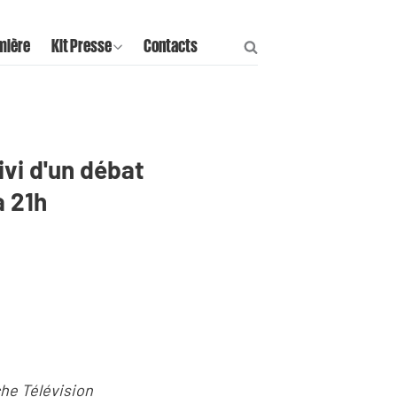
mière
Kit Presse
Contacts
ivi d'un débat
à 21h
he Télévision