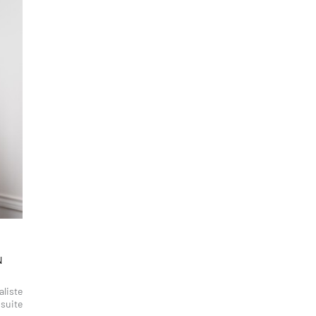
N
aliste
 suite