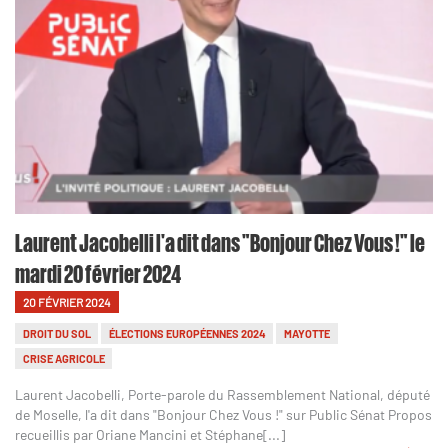
Laurent Jacobelli l'a dit dans "Bonjour Chez Vous !" le
mardi 20 février 2024
20 FÉVRIER 2024
DROIT DU SOL
ÉLECTIONS EUROPÉENNES 2024
MAYOTTE
CRISE AGRICOLE
Laurent Jacobelli, Porte-parole du Rassemblement National, député
de Moselle, l'a dit dans "Bonjour Chez Vous !" sur Public Sénat Propos
recueillis par Oriane Mancini et Stéphane[...]