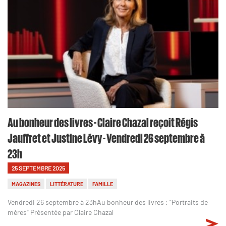
Au bonheur des livres - Claire Chazal reçoit Régis
Jauffret et Justine Lévy - Vendredi 26 septembre à
23h
25 SEPTEMBRE 2025
MAGAZINES
LITTÉRATURE
FAMILLE
Vendredi 26 septembre à 23hAu bonheur des livres : "Portraits de
mères" Présentée par Claire Chazal