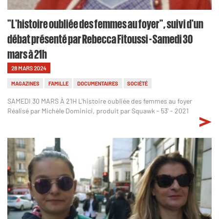
"L'histoire oubliée des femmes au foyer", suivi d'un
débat présenté par Rebecca Fitoussi - Samedi 30
mars à 21h
28 MARS 2024
MAGAZINES
FAMILLE
DOCUMENTAIRES
SOCIÉTÉ
SAMEDI 30 MARS À 21H L'histoire oubliée des femmes au foyer
Réalisé par Michèle Dominici, produit par Squawk - 53' - 2021