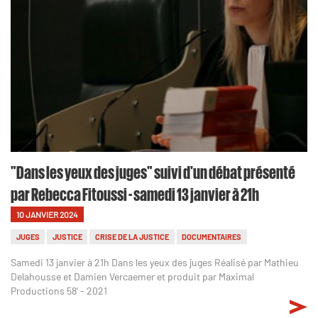
"Dans les yeux des juges" suivi d'un débat présenté
par Rebecca Fitoussi - samedi 13 janvier à 21h
10 JANVIER 2024
JUGES
JUSTICE
CRISE DE LA JUSTICE
DOCUMENTAIRES
Samedi 13 janvier à 21h Dans les yeux des juges Réalisé par Mathieu
Delahousse et Damien Vercaemer et produit par Maximal
Productions 58' - 2021