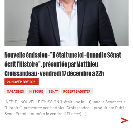
Nouvelle émission - "Il était une loi - Quand le Sénat
écrit l'Histoire", présentée par Matthieu
Croissandeau - vendredi 17 décembre à 22h
24 NOVEMBRE 2021
MAGAZINES
HISTOIRE
SÉNAT
ROBERT BADINTER
INEDIT - NOUVELLE EMISSION "Il était une loi - Quand le Sénat écrit
l'Histoire", présentée par Matthieu Croissandeau, produit par Public
Sénat Premier numéro le vendredi 17 déce[...]