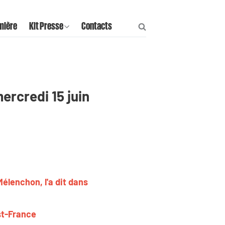
mière
Kit Presse
Contacts
mercredi 15 juin
élenchon, l'a dit dans
st-France