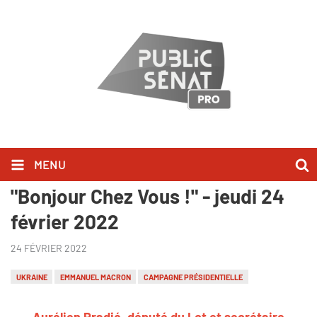
MENU
Aurélien Pradié l'a dit dans
"Bonjour Chez Vous !" - jeudi 24
février 2022
24 FÉVRIER 2022
UKRAINE
EMMANUEL MACRON
CAMPAGNE PRÉSIDENTIELLE
Aurélien Pradié
,
député du Lot et secrétaire