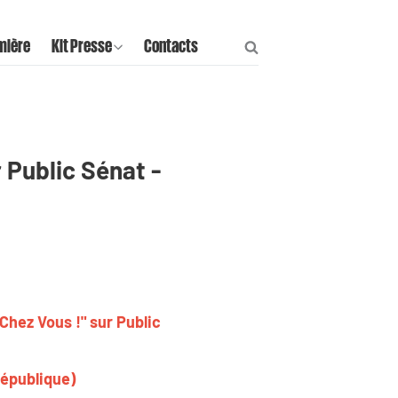
mière
Kit Presse
Contacts
r Public Sénat -
Chez Vous !" sur Public
République)