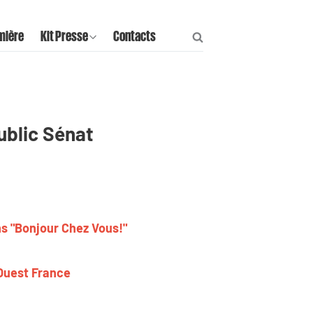
mière
Kit Presse
Contacts
Public Sénat
ans "Bonjour Chez Vous!"
 Ouest France