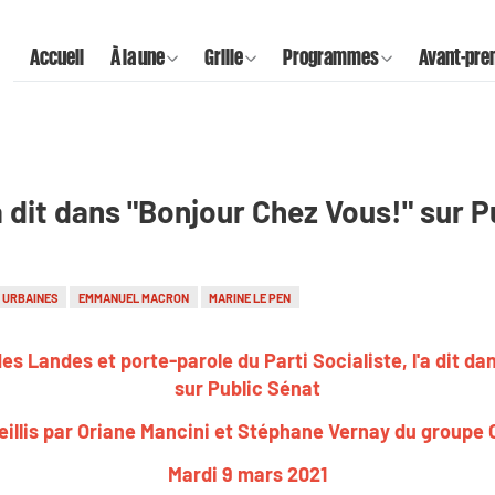
Accueil
À la une
Grille
Programmes
Avant-pre
'a dit dans "Bonjour Chez Vous!" sur 
 URBAINES
EMMANUEL MACRON
MARINE LE PEN
es Landes et porte-parole du Parti Socialiste, l'a dit d
sur Public Sénat
illis par Oriane Mancini et Stéphane Vernay du groupe
Mardi 9 mars 2021