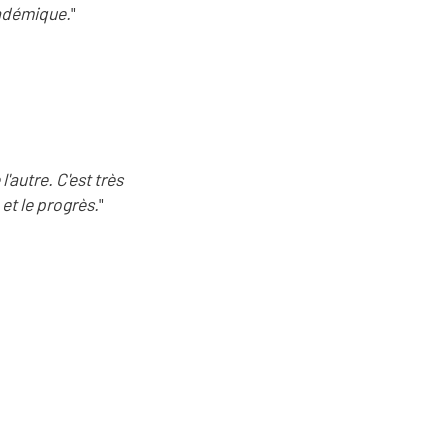
cadémique.
"
'autre. C'est très
et le progrès.
"