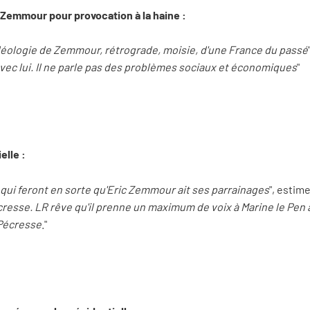
 Zemmour pour provocation à la haine :
'idéologie de Zemmour, rétrograde, moisie, d'une France du passé
avec lui. Il ne parle pas des problèmes sociaux et économiques
"
elle :
s qui feront en sorte qu'Eric Zemmour ait ses parrainages
", estime
 Pécresse. LR rêve qu'il prenne un maximum de voix à Marine le Pen
 Pécresse
."