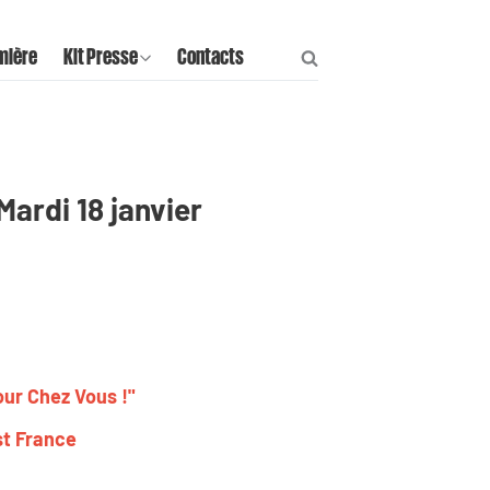
mière
Kit Presse
Contacts
Mardi 18 janvier
our Chez Vous !"
st France