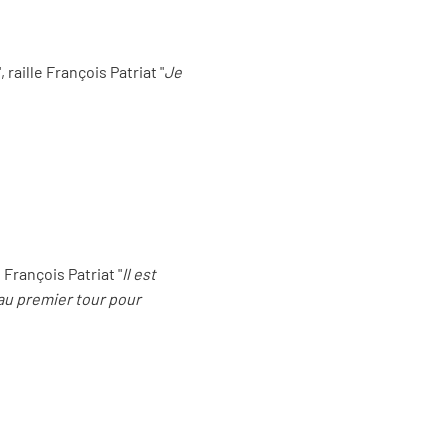
", raille François Patriat "
Je
 François Patriat "
Il est
 au premier tour pour