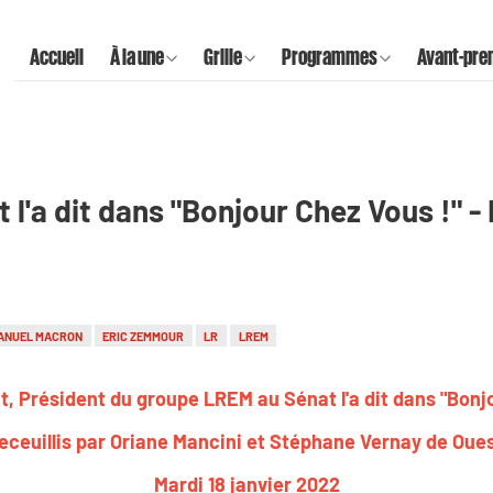
Accueil
À la une
Grille
Programmes
Avant-pre
 l'a dit dans "Bonjour Chez Vous !" - 
ANUEL MACRON
ERIC ZEMMOUR
LR
LREM
t, Président du groupe LREM au Sénat l'a dit dans "Bonj
eceuillis par Oriane Mancini et Stéphane Vernay de Oue
Mardi 18 janvier 2022