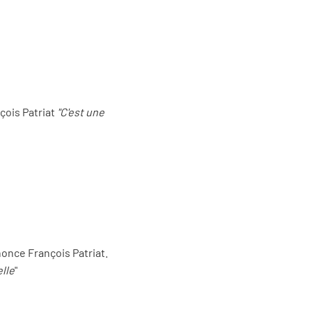
çois Patriat
"C'est une
nonce François Patriat.
elle
"