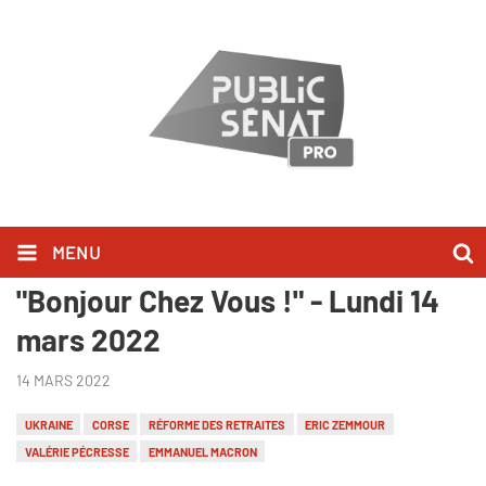
MENU
Guillaume Peltier l'a dit dans
"Bonjour Chez Vous !" - Lundi 14
mars 2022
14 MARS 2022
UKRAINE
CORSE
RÉFORME DES RETRAITES
ERIC ZEMMOUR
VALÉRIE PÉCRESSE
EMMANUEL MACRON