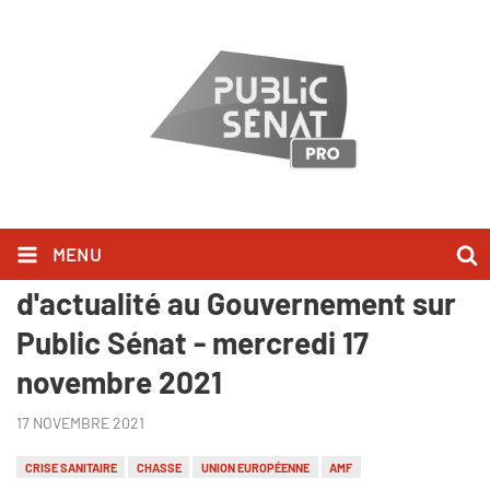
MENU
Ils l'ont dit lors des Questions
d'actualité au Gouvernement sur
Public Sénat - mercredi 17
novembre 2021
17 NOVEMBRE 2021
CRISE SANITAIRE
CHASSE
UNION EUROPÉENNE
AMF