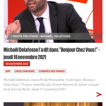
Michaël Delafosse l'a dit dans "Bonjour Chez Vous !" -
jeudi 18 novembre 2021
18 NOVEMBRE 2021
AMF
CRISE SANITAIRE
CONGRÈS DES MAIRES
Michaël Delafosse, maire PS de Montpellier, l'a dit dans "Bonjour
Chez Vous !" Propos receuillis par Oriane Mancini et Julien Lecuyer
de la Voix du Nord. Jeudi 17 novembre 2021