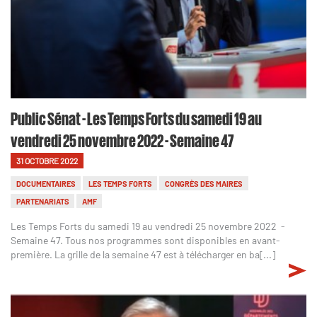
Public Sénat - Les Temps Forts du samedi 19 au
vendredi 25 novembre 2022 - Semaine 47
31 OCTOBRE 2022
DOCUMENTAIRES
LES TEMPS FORTS
CONGRÈS DES MAIRES
PARTENARIATS
AMF
Les Temps Forts du samedi 19 au vendredi 25 novembre 2022 -
Semaine 47. Tous nos programmes sont disponibles en avant-
première. La grille de la semaine 47 est à télécharger en ba[...]