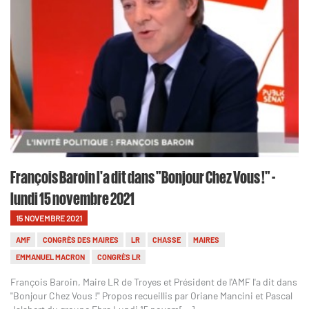
François Baroin l'a dit dans "Bonjour Chez Vous !" -
lundi 15 novembre 2021
15 NOVEMBRE 2021
AMF
CONGRÈS DES MAIRES
LR
CHASSE
MAIRES
EMMANUEL MACRON
CONGRÈS LR
François Baroin, Maire LR de Troyes et Président de l'AMF l'a dit dans
"Bonjour Chez Vous !" Propos recueillis par Oriane Mancini et Pascal