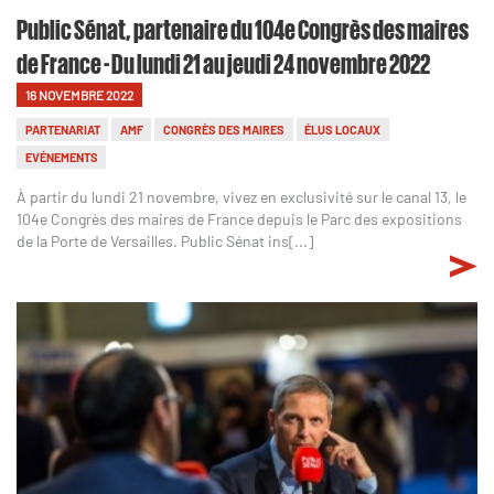
Public Sénat, partenaire du 104e Congrès des maires
de France - Du lundi 21 au jeudi 24 novembre 2022
16 NOVEMBRE 2022
PARTENARIAT
AMF
CONGRÈS DES MAIRES
ÉLUS LOCAUX
EVÉNEMENTS
À partir du lundi 21 novembre, vivez en exclusivité sur le canal 13, le
104e Congrès des maires de France depuis le Parc des expositions
de la Porte de Versailles. Public Sénat ins[...]