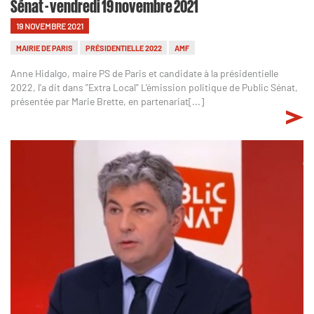
Sénat - vendredi 19 novembre 2021
19 NOVEMBRE 2021
MAIRIE DE PARIS
PRÉSIDENTIELLE 2022
AMF
Anne Hidalgo, maire PS de Paris et candidate à la présidentielle
2022, l'a dit dans "Extra Local" L'émission politique de Public Sénat,
présentée par Marie Brette, en partenariat[...]