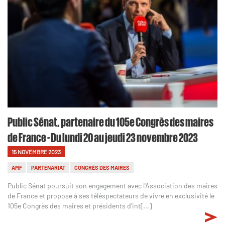
Public Sénat, partenaire du 105e Congrès des maires
de France - Du lundi 20 au jeudi 23 novembre 2023
15 NOVEMBRE 2023
AMF
PARTENARIAT
CONGRÈS DES MAIRES
Public Sénat poursuit son engagement avec l'Association des maires
de France et propose à ses téléspectateurs de vivre en exclusivité le
105e Congrès des maires et présidents d'int[...]