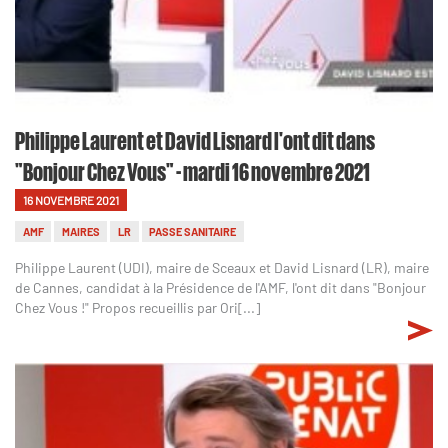
Philippe Laurent et David Lisnard l'ont dit dans
"Bonjour Chez Vous" - mardi 16 novembre 2021
16 NOVEMBRE 2021
AMF
MAIRES
LR
PASSE SANITAIRE
Philippe Laurent (UDI), maire de Sceaux et David Lisnard (LR), maire
de Cannes, candidat à la Présidence de l'AMF, l'ont dit dans "Bonjour
Chez Vous !" Propos recueillis par Ori[...]