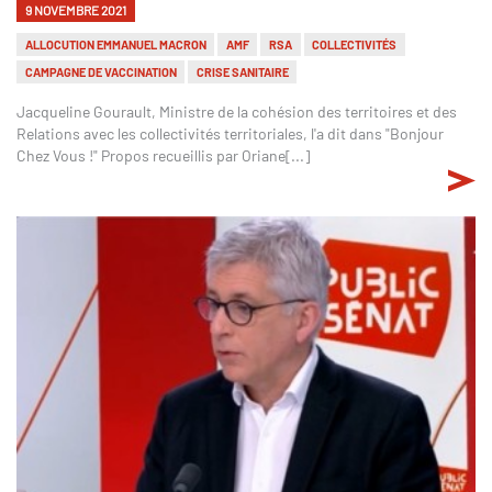
9 NOVEMBRE 2021
ALLOCUTION EMMANUEL MACRON
AMF
RSA
COLLECTIVITÉS
CAMPAGNE DE VACCINATION
CRISE SANITAIRE
Jacqueline Gourault, Ministre de la cohésion des territoires et des
Relations avec les collectivités territoriales, l'a dit dans "Bonjour
Chez Vous !" Propos recueillis par Oriane[...]