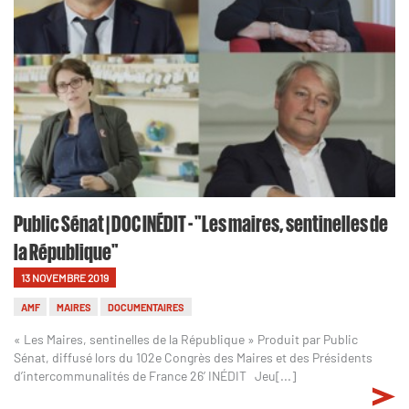
Public Sénat | DOC INÉDIT - "Les maires, sentinelles de
la République"
13 NOVEMBRE 2019
AMF
MAIRES
DOCUMENTAIRES
« Les Maires, sentinelles de la République » Produit par Public
Sénat, diffusé lors du 102e Congrès des Maires et des Présidents
d’intercommunalités de France 26’ INÉDIT Jeu[...]