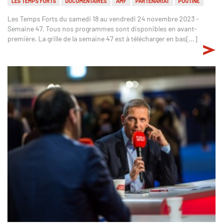
LES TEMPS FORTS
DOCUMENTAIRES
AMF
PARTENARIAT
POUTINE
Les Temps Forts du samedi 18 au vendredi 24 novembre 2023 -
Semaine 47. Tous nos programmes sont disponibles en avant-
première. La grille de la semaine 47 est à télécharger en bas[...]