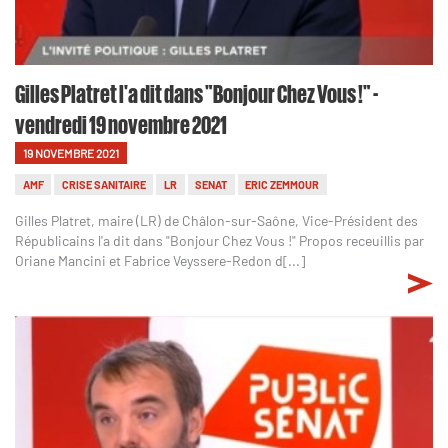
Gilles Platret l'a dit dans "Bonjour Chez Vous !" -
vendredi 19 novembre 2021
19 NOVEMBRE 2021
AMF
CRISE SANITAIRE
LR
SENAT
ERIC ZEMMOUR
Gilles Platret, maire (LR) de Châlon-sur-Saône, Vice-Président des
Républicains l'a dit dans "Bonjour Chez Vous !" Propos receuillis par
Oriane Mancini et Fabrice Veyssere-Redon d[...]