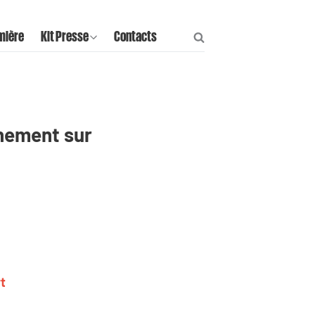
mière
Kit Presse
Contacts
rnement sur
t