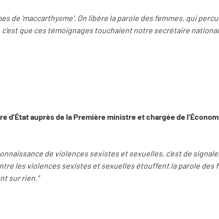
es de 'maccarthysme'. On libère la parole des femmes, qui percut
eu, c'est que ces témoignages touchaient notre secrétaire national
e d'État auprès de la Première ministre et chargée de l'Économie
 connaissance de violences sexistes et sexuelles, c'est de signaler
 contre les violences sexistes et sexuelles étouffent la parole de
 sur rien."