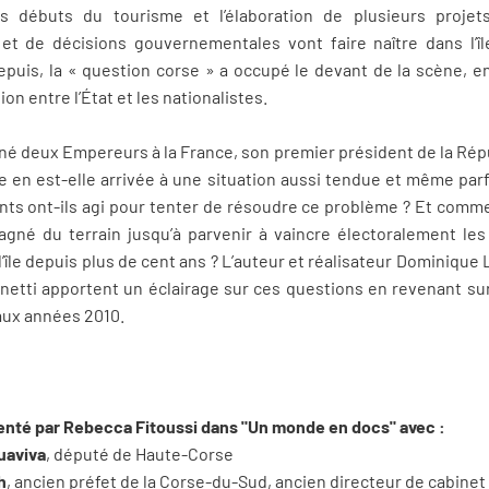
es débuts du tourisme et l’élaboration de plusieurs proj
t de décisions gouvernementales vont faire naître dans l’î
. Depuis, la « question corse » a occupé le devant de la scène, e
ion entre l’État et les nationalistes.
onné deux Empereurs à la France, son premier président de la Répu
e en est-elle arrivée à une situation aussi tendue et même p
ts ont-ils agi pour tenter de résoudre ce problème ? Et comme
agné du terrain jusqu’à parvenir à vaincre électoralement les
’île depuis plus de cent ans ? L’auteur et réalisateur Dominique L
etti apportent un éclairage sur ces questions en revenant sur 
aux années 2010.
senté par Rebecca Fitoussi dans "Un monde en docs" avec :
uaviva
, député de Haute-Corse
h
, ancien préfet de la Corse-du-Sud, ancien directeur de cabinet d