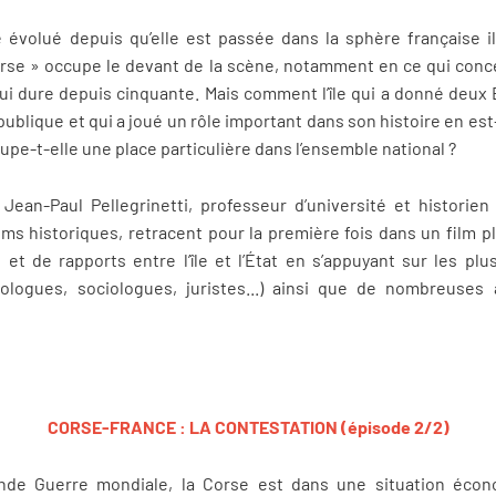
 évolué depuis qu’elle est passée dans la sphère française i
rse » occupe le devant de la scène, notamment en ce qui conc
s qui dure depuis cinquante. Mais comment l’île qui a donné deux
ublique et qui a joué un rôle important dans son histoire en est-
pe-t-elle une place particulière dans l’ensemble national ?
Jean-Paul Pellegrinetti, professeur d’université et historie
films historiques, retracent pour la première fois dans un film 
 et de rapports entre l’île et l’État en s’appuyant sur les plu
itologues, sociologues, juristes...) ainsi que de nombreuses 
CORSE-FRANCE : LA CONTESTATION (épisode 2/2)
nde Guerre mondiale, la Corse est dans une situation éco