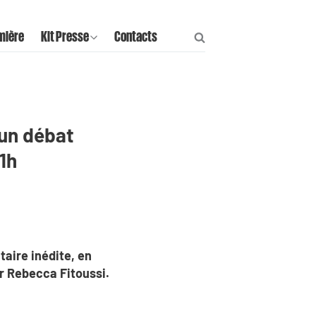
mière
Kit Presse
Contacts
'un débat
1h
taire inédite, en
ar Rebecca Fitoussi.