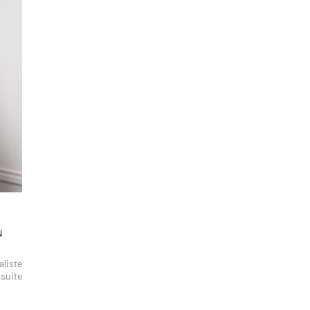
N
aliste
 suite