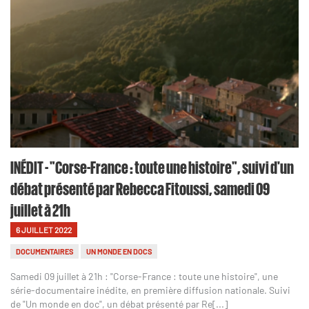
INÉDIT - "Corse-France : toute une histoire", suivi d'un
débat présenté par Rebecca Fitoussi, samedi 09
juillet à 21h
6 JUILLET 2022
DOCUMENTAIRES
UN MONDE EN DOCS
Samedi 09 juillet à 21h : "Corse-France : toute une histoire", une
série-documentaire inédite, en première diffusion nationale. Suivi
de "Un monde en doc", un débat présenté par Re[...]