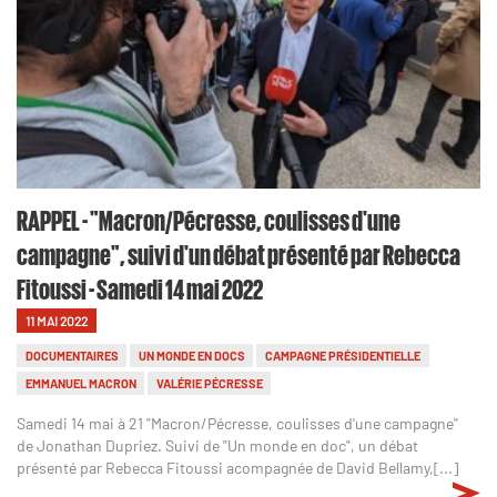
RAPPEL - "Macron/Pécresse, coulisses d'une
campagne", suivi d'un débat présenté par Rebecca
Fitoussi - Samedi 14 mai 2022
11 MAI 2022
DOCUMENTAIRES
UN MONDE EN DOCS
CAMPAGNE PRÉSIDENTIELLE
EMMANUEL MACRON
VALÉRIE PÉCRESSE
Samedi 14 mai à 21 "Macron/Pécresse, coulisses d'une campagne"
de Jonathan Dupriez. Suivi de "Un monde en doc", un débat
présenté par Rebecca Fitoussi acompagnée de David Bellamy,[...]