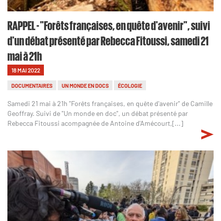
RAPPEL - "Forêts françaises, en quête d'avenir", suivi
d'un débat présenté par Rebecca Fitoussi, samedi 21
mai à 21h
18 MAI 2022
DOCUMENTAIRES
UN MONDE EN DOCS
ÉCOLOGIE
Samedi 21 mai à 21h "Forêts françaises, en quête d'avenir" de Camille
Geoffray. Suivi de "Un monde en doc", un débat présenté par
Rebecca Fitoussi acompagnée de Antoine d'Amécourt,[...]