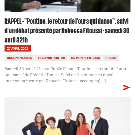
RAPPEL - "Poutine, le retour de l'ours qui danse", suivi
d'un débat présenté par Rebecca Fitoussi - samedi 30
avril à 21h
27 AVRIL 2022
DOCUMENTAIRES
VLADIMIR POUTINE
UN MONDE EN DOCS
RUSSIE
Samedi 30 avril à 21h sur Public Sénat : "Poutine, le retour de l'ours
qui danse" de Frédéric Tonolli. Suivi de "Un monde en docs",
un débat présenté par Rebecca Fitoussi, accompag[...]