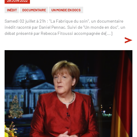
29 JUIN 2022
INÉDIT
DOCUMENTAIRE
UN MONDE EN DOCS
Samedi 02 juillet à 21h : "La Fabrique du soin", un documentaire
inédit raconté par Daniel Pennac. Suivi de "Un monde en doc", un
débat présenté par Rebecca Fitoussi accompagnée de[...]