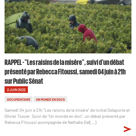
RAPPEL - "Les raisins de la misère", suivi d'un débat
présenté par Rebecca Fitoussi, samedi 04 juin à 21h
sur Public Sénat
2 JUIN 2022
DOCUMENTAIRE
UN MONDE EN DOCS
Samedi 04 juin à 21h "Les raisins de la misère" de Ixchel Delaporte et
Olivier Toscer. Suivi de "Un monde en doc", un débat présenté par
Rebecca Fitoussi acompagnée de Nathalie Del[...]