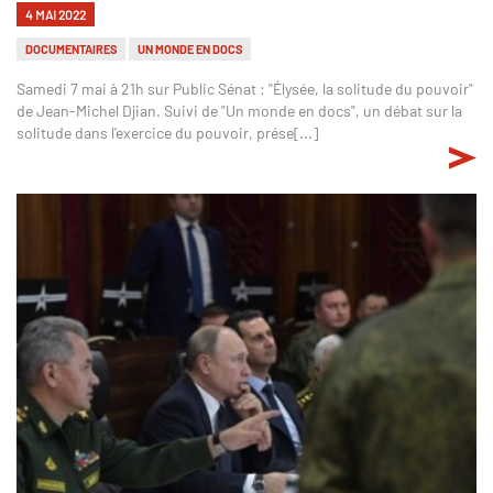
4 MAI 2022
DOCUMENTAIRES
UN MONDE EN DOCS
Samedi 7 mai à 21h sur Public Sénat : "Élysée, la solitude du pouvoir"
de Jean-Michel Djian. Suivi de "Un monde en docs", un débat sur la
solitude dans l'exercice du pouvoir, prése[...]