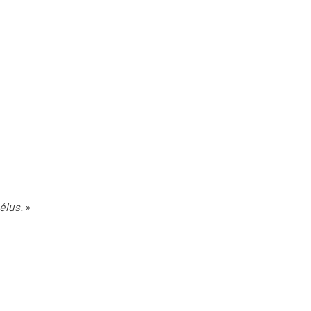
élus.
»