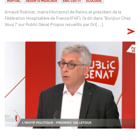
HÔPITAL
DÉSERTS MÉDICAUX
ERIC CIOTTI
ÉCOLOGIE
Arnaud Robinet, maire (Horizons) de Reims et président de la
Fédération Hospitalière de France (FHF), l'a dit dans "Bonjour Chez
Vous !" sur Public Sénat Propos recueillis par Ori[...]