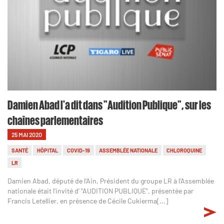
Damien Abad l'a dit dans "Audition Publique", sur les
chaînes parlementaires
25 MAI 2020
SANTÉ
HÔPITAL
COVID-19
ASSEMBLÉE NATIONALE
CHLOROQUINE
LR
Damien Abad, député de l'Ain, Président du groupe LR à l'Assemblée
nationale était l'invité d' "AUDITION PUBLIQUE", présentée par
Francis Letellier, en présence de Cécile Cukierma[...]