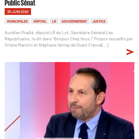
Public Sénat
30 JUIN 2020
MUNICIPALES
HÔPITAL
LR
GOUVERNEMENT
JUSTICE
Aurélien Pradié, député LR du Lot, Secrétaire Général Les
Républicains, l'a dit dans "Bonjour Chez Vous !" Propos recueillis par
Oriane Mancini et Stéphane Vernay de Ouest France[...]