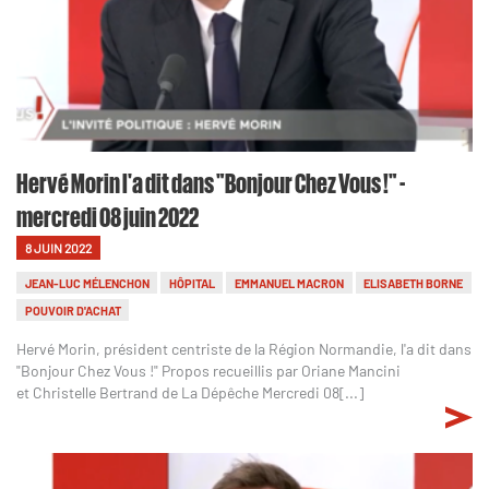
Hervé Morin l'a dit dans "Bonjour Chez Vous !" -
mercredi 08 juin 2022
8 JUIN 2022
JEAN-LUC MÉLENCHON
HÔPITAL
EMMANUEL MACRON
ELISABETH BORNE
POUVOIR D'ACHAT
Hervé Morin, président centriste de la Région Normandie, l'a dit dans
"Bonjour Chez Vous !" Propos recueillis par Oriane Mancini
et Christelle Bertrand de La Dépêche Mercredi 08[...]