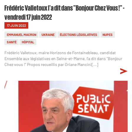
Frédéric Valletoux l'a dit dans "Bonjour Chez Vous !" -
vendredi 17 juin 2022
17 JUIN 2022
EMMANUEL MACRON
UKRAINE
ÉLECTIONS LÉGISLATIVES
NUPES
SANTÉ
HÔPITAL
Frédéric Valletoux, maire Horizons de Fontainebleau, candidat
Ensemble aux législatives en Seine-et-Marne, l'a dit dans "Bonjour
Chez vous !" Propos recueillis par Oriane Mancini[...]