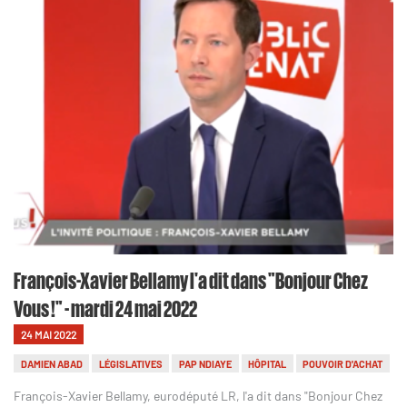
François-Xavier Bellamy l'a dit dans "Bonjour Chez
Vous !" - mardi 24 mai 2022
24 MAI 2022
DAMIEN ABAD
LÉGISLATIVES
PAP NDIAYE
HÔPITAL
POUVOIR D'ACHAT
François-Xavier Bellamy, eurodéputé LR, l'a dit dans "Bonjour Chez