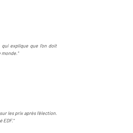
 qui explique que l’on doit
e monde."
ur les prix après l'élection.
é EDF."