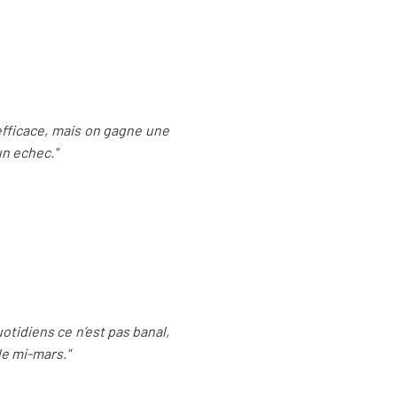
 efficace, mais on gagne une
un echec."
otidiens ce n’est pas banal,
le mi-mars."