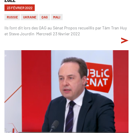
23 FÉVRIER 2022
RUSSIE
UKRAINE
QAG
MALI
Ils l'ont dit lors des QAG au Sénat Propos recueillis par Tâm Tran Huy
et Steve Jourdin Mercredi 23 février 2022