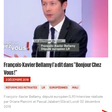
François-Xavier Bellamy l'a dit dans "Bonjour Chez
Vous !"
2 DÉCEMBRE 2019
RÉFORME DES RETRAITES
LR
EUROPÉENNES
MALI
François-Xavier Bellamy, député européen (LR) Interview réalisée
par Oriane Mancini et Pascal Jalabert (Ebra) Lundi 02 décembre
2019