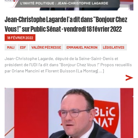
Jean-Christophe Lagarde l'a dit dans "Bonjour Chez
Vous !" sur Public Sénat - vendredi 18 février 2022
18 FÉVRIER 2022
MALI
EDF
VALÉRIE PÉCRESSE
EMMANUEL MACRON
LÉGISLATIVES
Jean-Christophe Lagarde, député de la Seine-Saint-Denis et
président de l'UDI l'a dit dans "Bonjour Chez Vous !" Propos recueillis
par Oriane Mancini et Florent Buisson (La Montag[...]