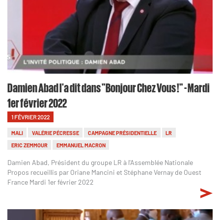
Damien Abad l'a dit dans "Bonjour Chez Vous !" - Mardi
1er février 2022
1 FÉVRIER 2022
MALI
VALÉRIE PÉCRESSE
CAMPAGNE PRÉSIDENTIELLE
LR
ERIC ZEMMOUR
EMMANUEL MACRON
Damien Abad, Président du groupe LR à l'Assemblée Nationale
Propos recueillis par Oriane Mancini et Stéphane Vernay de Ouest
France Mardi 1er février 2022