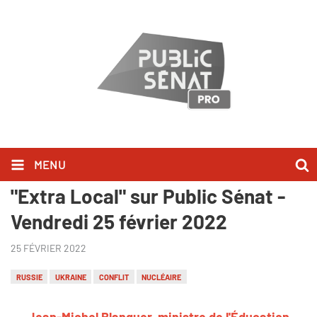
MENU
Jean-Michel Blanquer l'a dit dans
"Extra Local" sur Public Sénat -
Vendredi 25 février 2022
25 FÉVRIER 2022
RUSSIE
UKRAINE
CONFLIT
NUCLÉAIRE
Jean-Michel Blanquer, ministre de l'Éducation