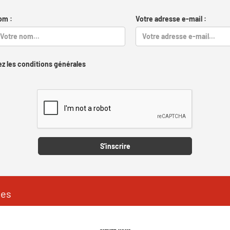
om :
Votre adresse e-mail :
z les conditions générales
Captcha
S'inscrire
les