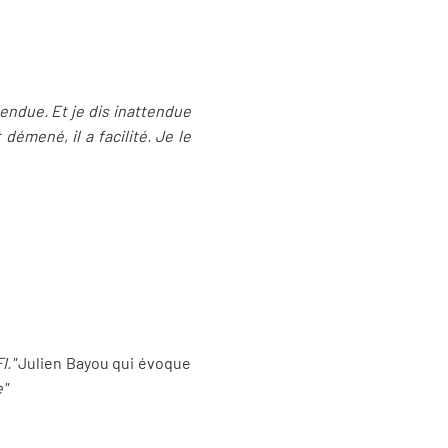
ttendue. Et je dis inattendue
émené, il a facilité. Je le
I."
Julien Bayou qui évoque
e"