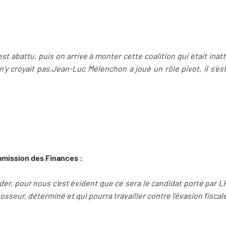
est abattu, puis on arrive à monter cette coalition qui était ina
 croyait pas.Jean-Luc Mélenchon a joué un rôle pivot, il s’est d
mmission des Finances :
ider, pour nous c'est évident que ce sera le candidat porté par LF
sseur, déterminé et qui pourra travailler contre l'évasion fiscal