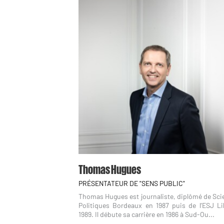
Thomas Hugues
PRÉSENTATEUR DE "SENS PUBLIC"
Thomas Hugues est journaliste, diplômé de Sci
Politiques Bordeaux en 1987 puis de l’ESJ Lil
1989. Il débute sa carrière en 1986 à Sud-Ou...