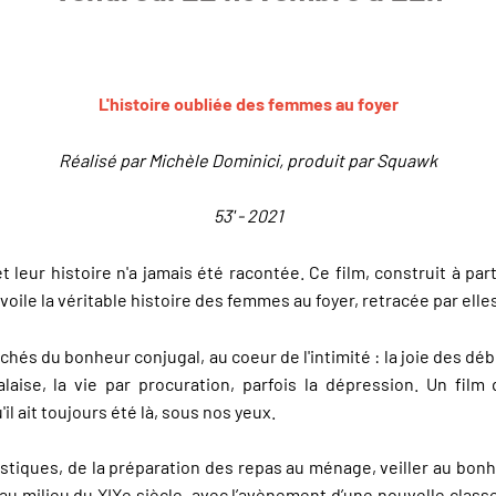
L'histoire oubliée des femmes au foyer
Réalisé par Michèle Dominici, produit par Squawk
53' - 2021
et leur histoire n'a jamais été racontée. Ce film, construit à pa
voile la véritable histoire des femmes au foyer, retracée par el
ichés du bonheur conjugal, au coeur de l'intimité : la joie des d
alaise, la vie par procuration, parfois la dépression. Un film
il ait toujours été là, sous nos yeux.
tiques, de la préparation des repas au ménage, veiller au bonh
au milieu du XIXe siècle, avec l’avènement d’une nouvelle clas