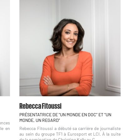
Rebecca Fitoussi
PRÉSENTATRICE DE "UN MONDE EN DOC" ET "UN
MONDE, UN REGARD"
ences
le en
Rebecca Fitoussi a débuté sa carrière de journaliste
au sein du groupe TF1 à Eurosport et LCI. À la suite
de la nomination de Christine Kelly au C...