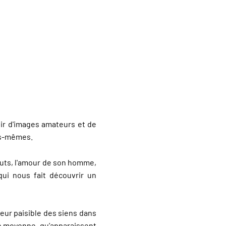
rtir d'images amateurs et de
les-mêmes.
ébuts, l'amour de son homme,
 qui nous fait découvrir un
eur paisible des siens dans
se moyenne, qu’apparaissent