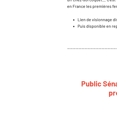
en France les premières fe
Lien de visionnage d
Puis disponible en re
----------------------------------
Public Sén
pr