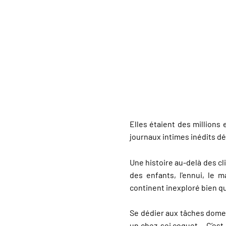
Elles étaient des millions 
journaux intimes inédits dé
Une histoire au-delà des cl
des enfants, l'ennui, le m
continent inexploré bien qu'
Se dédier aux tâches domes
un chez-soi coquet… C’est 