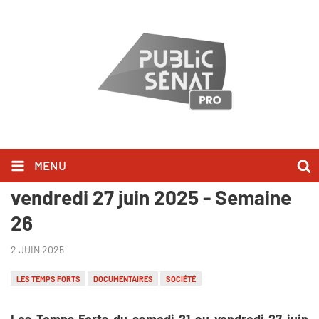
MENU
Les Temps Forts du samedi 21 au
vendredi 27 juin 2025 - Semaine
26
2 JUIN 2025
LES TEMPS FORTS
DOCUMENTAIRES
SOCIÉTÉ
Les Temps Forts du samedi 21 au vendredi 27 juin