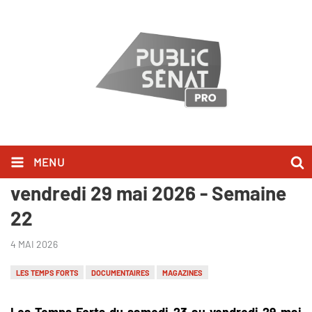
MENU
Les Temps Forts du samedi 23 au
vendredi 29 mai 2026 - Semaine
22
4 MAI 2026
LES TEMPS FORTS
DOCUMENTAIRES
MAGAZINES
Les Temps Forts du samedi 23 au vendredi 29 mai