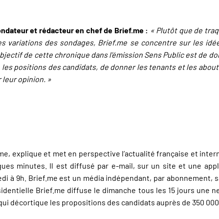
ndateur et rédacteur en chef de Brief.me :
« Plutôt que de traq
s variations des sondages, Brief.me se concentre sur les id
L'objectif de cette chronique dans l’émission Sens Public est de d
es positions des candidats, de donner les tenants et les about
 leur opinion. »
e, explique et met en perspective l’actualité française et inter
ques minutes. Il est diffusé par e-mail, sur un site et une app
di à 9h. Brief.me est un média indépendant, par abonnement, san
ésidentielle Brief.me diffuse le dimanche tous les 15 jours une
qui décortique les propositions des candidats auprès de 350 000