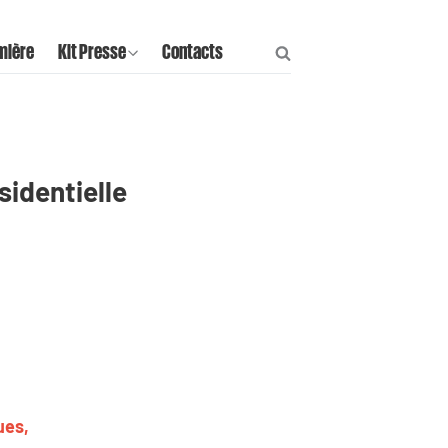
mière
Kit Presse
Contacts
sidentielle
ues,