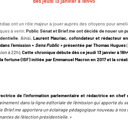
dès jeudi 13 janvier à 18h45
dias ont un rôle majeur à jouer auprès des citoyens pour amé
iques à venir,
Public Sénat et Brief.me ont décidé de nouer un pa
identielle
.
Ainsi,
Laurent Mauriac, cofondateur et rédacteur en
 dans l’émission «
Sens Public
» présentée par Thomas Hugues
(
sion à 22h).
Cette chronique débute dès ce jeudi 13 janvier à 18h
 la fortune (ISF) initiée par Emmanuel Macron en 2017 et la créat
ectrice de l’information parlementaire et rédactrice en chef 
pleinement dans la ligne éditoriale de l’émission qui apporte du s
de Brief.me apportera un éclairage pédagogique nouveau à nos 
ntes de l’élection présidentielle.
»