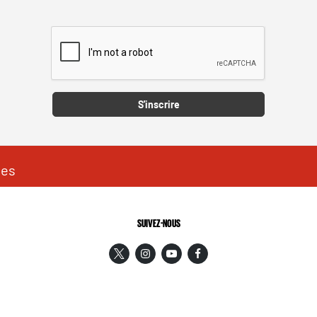
Captcha
S'inscrire
les
SUIVEZ-NOUS