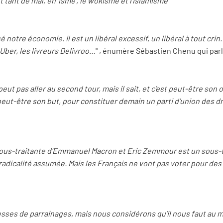
t tant de mal, en 'isme', le wokisme et l’islamisme
"
otre économie. Il est un libéral excessif, un libéral à tout crin.
 Uber, les livreurs Delivroo…
" , énumère Sébastien Chenu qui parle
eut pas aller au second tour, mais il sait, et c’est peut-être son ob
 peut-être son but, pour constituer demain un parti d’union des dr
sous-traitante d'Emmanuel Macron et Eric Zemmour est un sous-tr
adicalité assumée. Mais les Français ne vont pas voter pour des
es de parrainages, mais nous considérons qu’il nous faut au m