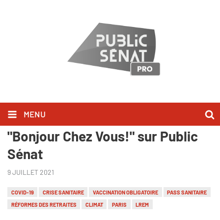
MENU
Stanislas Guerini l'a dit dans
"Bonjour Chez Vous!" sur Public
Sénat
9 JUILLET 2021
COVID-19
CRISE SANITAIRE
VACCINATION OBLIGATOIRE
PASS SANITAIRE
RÉFORMES DES RETRAITES
CLIMAT
PARIS
LREM