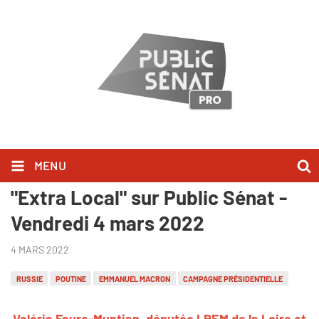
MENU
Valéria Faure-Muntian l'a dit dans
"Extra Local" sur Public Sénat -
Vendredi 4 mars 2022
4 MARS 2022
RUSSIE
POUTINE
EMMANUEL MACRON
CAMPAGNE PRÉSIDENTIELLE
Valéria Faure-Muntian, députée LREM de la Loire et