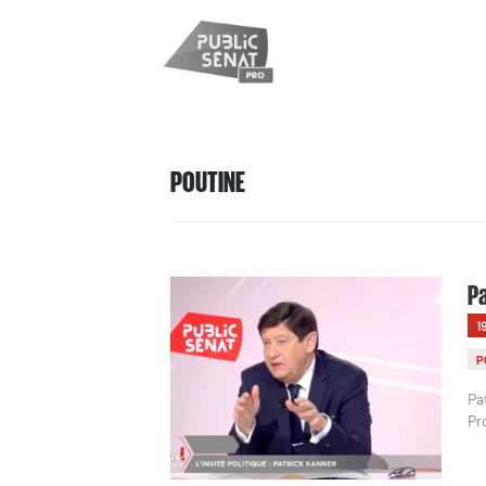
POUTINE
Pa
1
P
Pa
Pr