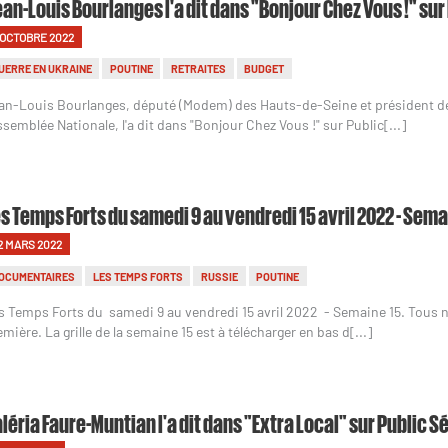
an-Louis Bourlanges l'a dit dans "Bonjour Chez Vous !" sur 
 OCTOBRE 2022
UERRE EN UKRAINE
POUTINE
RETRAITES
BUDGET
an-Louis Bourlanges, député (Modem) des Hauts-de-Seine et président de 
Assemblée Nationale, l'a dit dans "Bonjour Chez Vous !" sur Public[...]
s Temps Forts du samedi 9 au vendredi 15 avril 2022 - Sema
2 MARS 2022
OCUMENTAIRES
LES TEMPS FORTS
RUSSIE
POUTINE
s Temps Forts du samedi 9 au vendredi 15 avril 2022 - Semaine 15. Tous
emière. La grille de la semaine 15 est à télécharger en bas d[...]
léria Faure-Muntian l'a dit dans "Extra Local" sur Public S