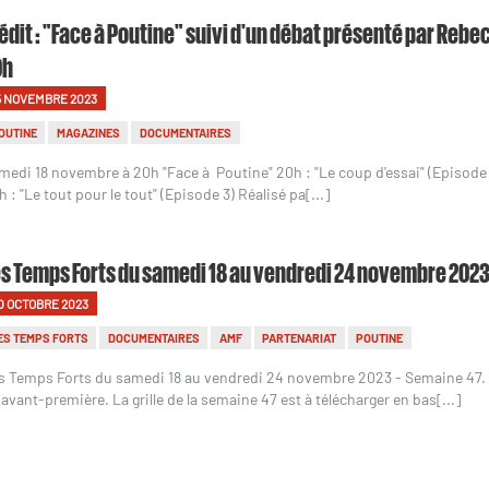
édit : "Face à Poutine" suivi d'un débat présenté par Rebe
0h
5 NOVEMBRE 2023
OUTINE
MAGAZINES
DOCUMENTAIRES
medi 18 novembre à 20h "Face à Poutine" 20h : "Le coup d'essai" (Episode 
h : "Le tout pour le tout" (Episode 3) Réalisé pa[...]
s Temps Forts du samedi 18 au vendredi 24 novembre 2023
0 OCTOBRE 2023
ES TEMPS FORTS
DOCUMENTAIRES
AMF
PARTENARIAT
POUTINE
s Temps Forts du samedi 18 au vendredi 24 novembre 2023 - Semaine 47
 avant-première. La grille de la semaine 47 est à télécharger en bas[...]