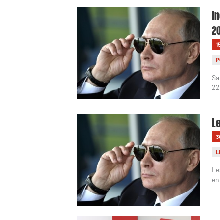
In
2
1
P
Sa
22
Le
3
L
Le
en