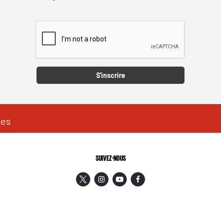
Captcha
S'inscrire
les
SUIVEZ-NOUS