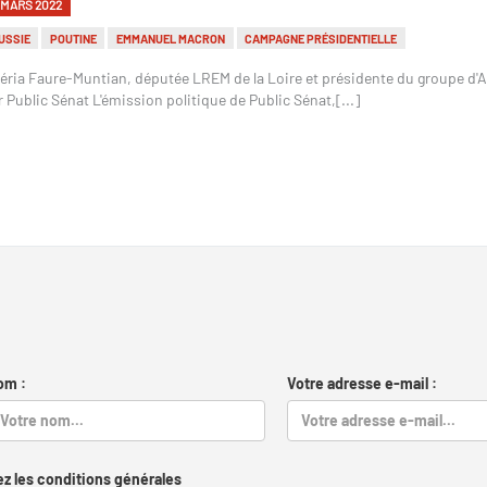
 MARS 2022
USSIE
POUTINE
EMMANUEL MACRON
CAMPAGNE PRÉSIDENTIELLE
léria Faure-Muntian, députée LREM de la Loire et présidente du groupe d'Am
r Public Sénat L'émission politique de Public Sénat,[...]
om :
Votre adresse e-mail :
z les conditions générales