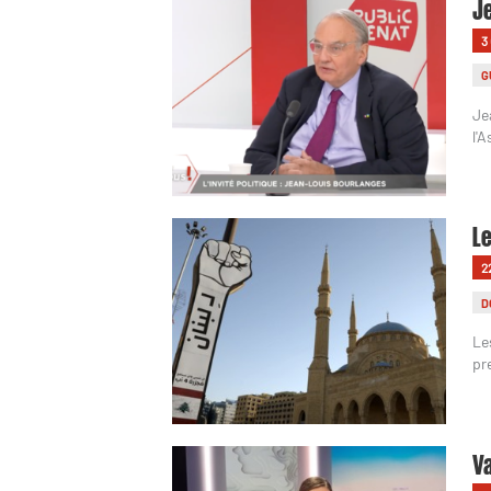
Je
3
G
Je
l'
Le
2
D
Le
pr
Va