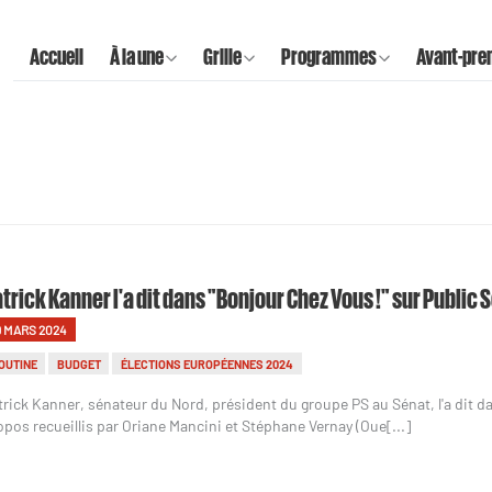
Accueil
À la une
Grille
Programmes
Avant-pre
trick Kanner l'a dit dans "Bonjour Chez Vous !" sur Public 
9 MARS 2024
OUTINE
BUDGET
ÉLECTIONS EUROPÉENNES 2024
trick Kanner, sénateur du Nord, président du groupe PS au Sénat, l'a dit d
opos recueillis par Oriane Mancini et Stéphane Vernay (Oue[...]