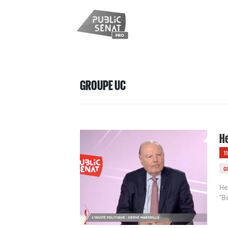
GROUPE UC
He
1
G
He
"B