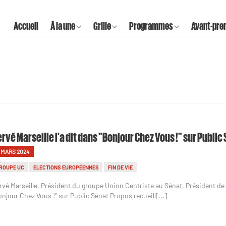
Accueil
À la une
Grille
Programmes
Avant-pre
rvé Marseille l'a dit dans "Bonjour Chez Vous !" sur Public 
1 MARS 2024
ROUPE UC
ELECTIONS EUROPÉENNES
FIN DE VIE
rvé Marseille, Président du groupe Union Centriste au Sénat, Président de 
onjour Chez Vous !" sur Public Sénat Propos recueill[...]