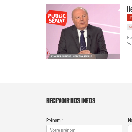
He
2
G
He
Vo
RECEVOIR NOS INFOS
Prénom :
N