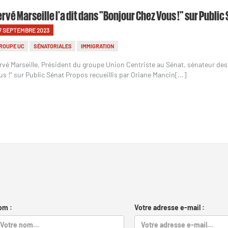
rvé Marseille l'a dit dans "Bonjour Chez Vous !" sur Publi
7 SEPTEMBRE 2023
ROUPE UC
SÉNATORIALES
IMMIGRATION
rvé Marseille, Président du groupe Union Centriste au Sénat, sénateur des
us !" sur Public Sénat Propos recueillis par Oriane Mancin[...]
om :
Votre adresse e-mail :