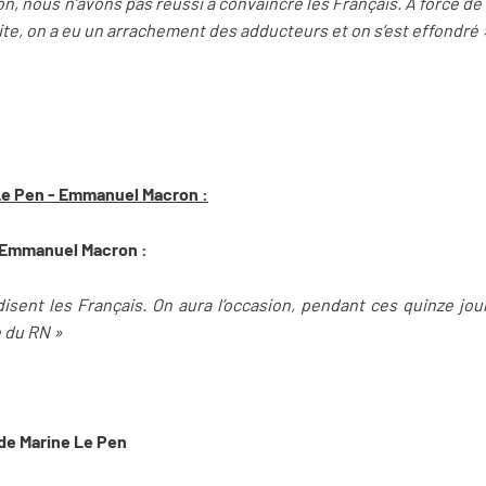
n, nous n’avons pas réussi à convaincre les Français. A force de f
roite, on a eu un arrachement des adducteurs et on s’est effondré 
 Le Pen - Emmanuel Macron :
d'Emmanuel Macron :
isent les Français. On aura l’occasion, pendant ces quinze jour
e du RN »
 de Marine Le Pen