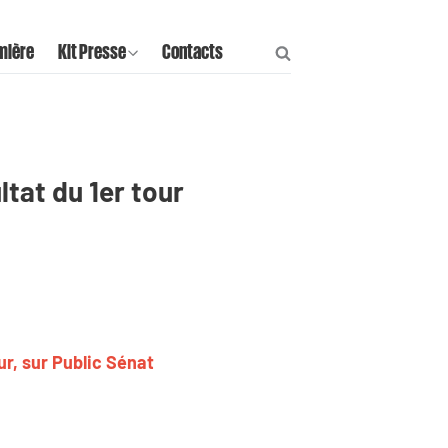
mière
Kit Presse
Contacts
ltat du 1er tour
our, sur Public Sénat