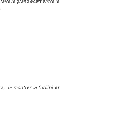
aire le grand écart entre le
»
s, de montrer la futilité et