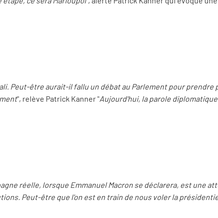
e étape, ce sera Marioupol
", alerte Patrick Kanner qui évoque une 
ali. Peut-être aurait-il fallu un débat au Parlement pour prendre 
tement
", relève Patrick Kanner "
Aujourd'hui, la parole diplomatiqu
pagne réelle, lorsque Emmanuel Macron se déclarera, est une att
ons. Peut-être que l'on est en train de nous voler la présidentiel