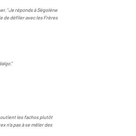
er. "
Je réponds à Ségolène
de défiler avec les Frères
dalgo
."
outient les fachos plutôt
ex n’a pas à se mêler des