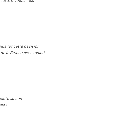
sorte d’"
Anschluss
"
plus tôt cette décision.
e de la France pèse moins
"
einte au bon
le !
"