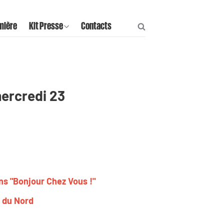
mière
Kit Presse
Contacts
mercredi 23
ns "Bonjour Chez Vous !"
x du Nord