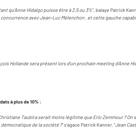
tant qu'Anne Hidalgo puisse être à 2,5 ou 3%
", balaye Patrick Kann
oncurrence avec Jean-Luc Mélenchon , et cette gauche capable 
çois Hollande sera présent lors d’un prochain meeting d'Anne Hi
dats à plus de 10% :
Christiane Taubira serait moins légitime que Eric Zemmour ? On s
 démocratique de la société ?
" s’agace Patrick Kanner. "
Jean Cast