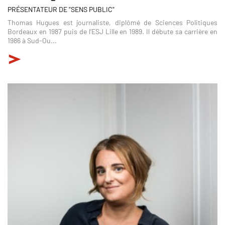
PRÉSENTATEUR DE "SENS PUBLIC"
Thomas Hugues est journaliste, diplômé de Sciences Politiques
Bordeaux en 1987 puis de l’ESJ Lille en 1989. Il débute sa carrière en
1986 à Sud-Ou...